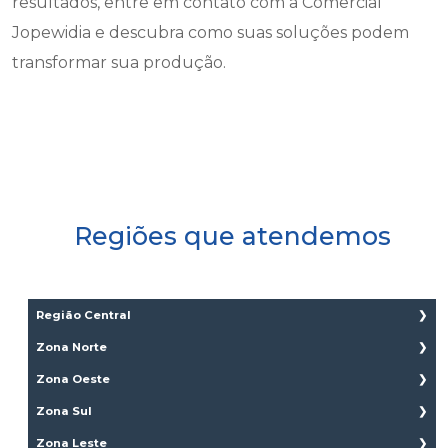
resultados, entre em contato com a Comercial
Jopewidia e descubra como suas soluções podem
transformar sua produção.
Regiões que atendemos
Região Central
Aclimação
Zona Norte
Bela Vista
Brasilândia
Zona Oeste
Bom Retiro
Cachoeirinha
Água Branca
Zona Sul
Brás
Casa Verde
Bairro do Limão
Cambuci
Aeroporto
Zona Leste
Imirim