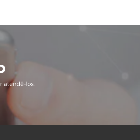
o
 atendê-los.